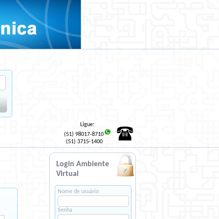
Ligue:
(51) 98017-8710
(51) 3715-1400
Login Ambiente
Virtual
Nome de usuário
Senha