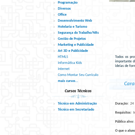
Programação
Diversos
Office
Desenvolvimento Web
Hotelaria e Turismo
Segurança do Trabalho/NRs
Gestão de Projetos
Marketing e Publicidade
Art 3D e Publicidade
HTML5
Todos os pro
importante d
Informática Kids
ideias de for
Internet
Como Montar Seu Currículo
mais cursos...
Cara
Cursos Técnicos
Técnico em Administração
Duração:
24
Técnico em Secretariado
Requisitos:
I
Público alvo:
O que o alun